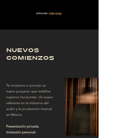
Opening
Grand
Nuevos
Comienzos
Te invitamos a conocer un
nuevo proyecto que redefine
nuestros horizontes. Un nuevo
referente en la industria del
audio y la producción musical
en México.
Presentación privada.
Invitación personal.