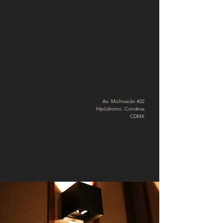
Av. Michoacán #22
Hipódromo, Condesa
CDMX