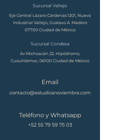
Sucursal Vallejo
Eje Central Lázaro Cárdenas 1201, Nueva
Industrial Vallejo, Gustavo A. Madero
07700 Ciudad de México
Sucursal Condesa
Av Michoacán 22, Hipódromo,
Cuauhtémoc, 06100 Ciudad de México
Email
contacto@estudiosnoviembre.com
Teléfono y Whatsapp
+52 55 79 59 75 03