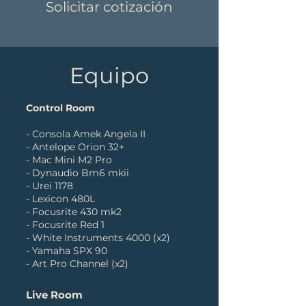
Solicitar cotización
Equipo
Control Room
- Consola Amek Angela II
- Antelope Orion 32+
- Mac Mini M2 Pro
- Dynaudio Bm6 mkii
- Urei 1178
- Lexicon 480L
- Focusrite 430 mk2
- Focusrite Red 1
- White Instruments 4000 (x2)
- Yamaha SPX 90
- Art Pro Channel (x2)
Live Room