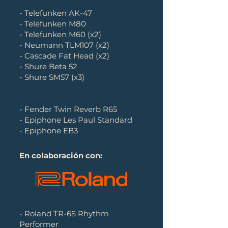
- Telefunken AK-47
- Telefunken M80
- Telefunken M60 (x2)
- Neumann TLM107 (x2)
- Cascade Fat Head (x2)
- Shure Beta 52
- Shure SM57 (x3)
- Fender Twin Reverb R65
- Epiphone Les Paul Standard
- Epiphone EB3
En colaboración con:
- Roland TR-6S Rhythm
Performer