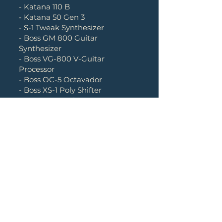
- Katana 110 B
- Katana 50 Gen 3
- S-1 Tweak Synthesizer
- Boss GM 800 Guitar
Synthesizer
- Boss VG-800 V-Guitar
Processor
- Boss OC-5 Octavador
- Boss XS-1 Poly Shifter
- T-8 Beat Machine
- RT-30 Trigger (x2)
Dirección
Eje Central Lázaro Cárdenas 1201,
Nueva Industrial Vallejo 07700