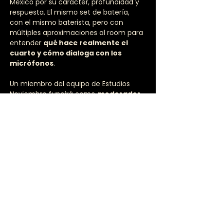
México por su carácter, profundidad y 
respuesta. El mismo set de batería, 
con el mismo baterista, pero con 
múltiples aproximaciones al room para 
entender 
qué hace realmente el 
cuarto y cómo dialoga con los 
micrófonos
.
Un miembro del equipo de Estudios 
Noviembre fungirá como 
moderador
, 
no como instructor.
Su rol será mantener el orden del 
experimento, proponer pruebas y 
asegurar condiciones comparables. La 
discusión, el análisis y las conclusiones 
serán colectivas.